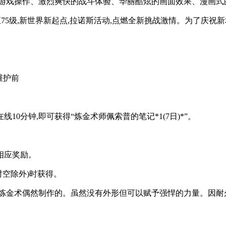
的游戏操作、激烈爽快的战斗体验、华丽酷炫的画面效果、漫画式的
升至75级,新世界新起点,拉诺斯活动,点燃全新挑战激情。为了庆
行维护前
线10分钟,即可获得“炼金术师佩索普的笔记*1(7日)*”。
得相应奖励。
时空除外)时获得。
炼金术偶然制作的。虽然没有外形但可以赋予强悍的力量。因耐久性