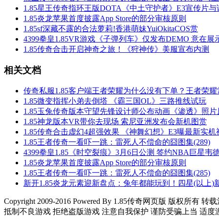
1.85星王传奇指环王版DOTA《中土守护者》E3宣传片与
1.85炎龙苹果首度披露App Store的部分审核原则
1.85sf深藏不露的合法萝莉!香港萌妹YuiOkitaCOS赏
4399拳皇1.85VR游戏《子弹列车》仅发布DEMO 意在
1.85传奇合击开启神奇之旅！《狩神传》美服宣布内测
相关文档
传奇私服1.85客户端王者荣耀为什么没有下单？王者荣
1.85微变指挥小弟去倒塔 《霸三国OL》三路推线试玩
1.85玉兔传奇版本守望先锋设计师公布动画《渗透》照片
1.85神龙版本VR带你去现场 索尼亚洲发布会新机图赏
1.85传奇合击虚幻4超强效果 《神舞幻想》E3曝最新实机
1.85王者传奇一看吓一跳：雷死人不偿命的囧图集(289)
4399拳皇1.85《时空裂痕》3月6日公测 签约NBA巨星韦
1.85炎龙苹果首度披露App Store的部分审核原则
1.85王者传奇一看吓一跳：雷死人不偿命的囧图集(285)
新开1.85炎龙元素迎新盘点：兔年都能玩到！四星(以上)
Copyright 2009-2016 Powered By 1.85传奇网页版 版权所有 转载注明
抵制不良游戏 拒绝盗版游戏 注意自我保护 谨防受骗上当 适度