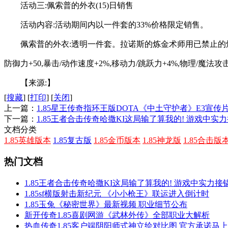
活动三:佩索普的外衣(15)日销售
活动内容:活动期间内以一件套的33%价格限定销售。
佩索普的外衣:透明一件套。拉诺斯的炼金术师用已禁止的
防御力+50,暴击/动作速度+2%,移动力/跳跃力+4%,物理/魔法攻
【来源:】
[
搜藏
]
[
打印
]
[
关闭
]
上一篇：
1.85星王传奇指环王版DOTA《中土守护者》E3宣传
下一篇：
1.85王者合击传奇哈撒KI这局输了算我的! 游戏中实
文档分类
1.85英雄版本
1.85复古版
1.85金币版本
1.85神龙版
1.85合击版
热门文档
1.85王者合击传奇哈撒KI这局输了算我的! 游戏中实力
1.85sf横版射击新纪元 《小小枪王》联运进入倒计时
1.85玉兔《秘密世界》最新视频 职业细节公布
新开传奇1.85喜剧网游《武林外传》全部职业大解析
热血传奇1.85客户端阴阳师式神立绘对比图 官方承诺马