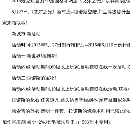
2015最受欢迎的3D漫画格斗网游《艾尔之光》以其简易
5月27日,《艾尔之光》新村庄--拉诺斯登陆,并且等级提
家来领取哦!
新城市 新活动
活动时间:2015年5月27日例行维护后--2015年6月10日例
活动一:新世界!拉诺斯!
活动内容:活动期间,60级以上玩家,自动接取在线一次活动,在
活动二:拉诺斯的宝物!
活动内容:活动期间,10级以上玩家,自动接取在线活动,获
拉诺斯的化石:任务道具,通关适当等级副本(摩奇及赫尼尔
佩索普的外衣:透明一件套。拉诺斯的炼金术师用已禁止的
加伤害/伤害减少+2%,物理/魔法攻击力+5%(副本专用)。