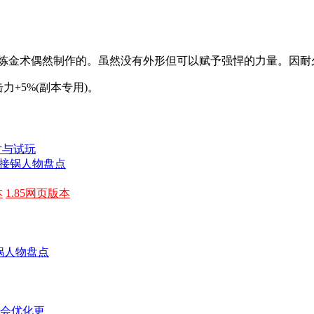
炼金术偶然制作的。虽然没有外形但可以赋予强悍的力量。因耐久性
击力+5%(副本专用)。
片与试玩
力接锅人物盘点
本
1.85网页版本
接锅人物盘点
上会优化更