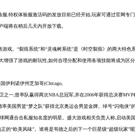
验服,特权体验服激活码的发放目前已经开始,玩家可通过官网专
户端将在稍后几天内开放下载。
的一款网络游戏。“裂痕系统”和“灵魂树系统”是《时空裂痕》的两
大增强了游戏的耐玩性,如何合理分配和使用各项技能将成为区
于美国伊利诺伊州芝加哥(Chicago,
的得分后卫之一,曾率队赢得两次NBA总冠军,并在2006年获得总决赛MV
,韦德率美国男篮“梦之队”获得北京奥运会男篮金牌。绰号“闪电侠
有全球网通合击私服知名度的明星。盛大游戏相关负责人称,启动美
纯正的“欧美风味”。谁将是韦德之后的下一个巨星级“超级玩家”