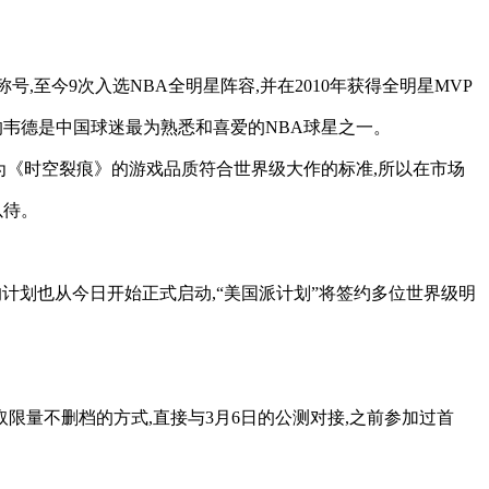
P称号,至今9次入选NBA全明星阵容,并在2010年获得全明星MVP
”的韦德是中国球迷最为熟悉和喜爱的NBA球星之一。
因为《时空裂痕》的游戏品质符合世界级大作的标准,所以在市场
以待。
派”的计划也从今日开始正式启动,“美国派计划”将签约多位世界级明
限量不删档的方式,直接与3月6日的公测对接,之前参加过首