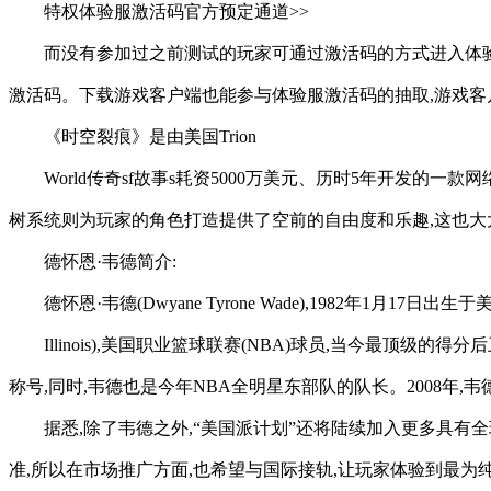
特权体验服激活码官方预定通道>>
而没有参加过之前测试的玩家可通过激活码的方式进入体
激活码。下载游戏客户端也能参与体验服激活码的抽取,游戏客
《时空裂痕》是由美国Trion
World传奇sf故事s耗资5000万美元、历时5年开发
树系统则为玩家的角色打造提供了空前的自由度和乐趣,这也大
德怀恩·韦德简介:
德怀恩·韦德(Dwyane Tyrone Wade),1982年1月17日出生
Illinois),美国职业篮球联赛(NBA)球员,当今最顶级
称号,同时,韦德也是今年NBA全明星东部队的队长。2008年
据悉,除了韦德之外,“美国派计划”还将陆续加入更多具
准,所以在市场推广方面,也希望与国际接轨,让玩家体验到最为