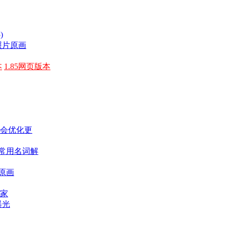
)
照片原画
本
1.85网页版本
上会优化更
耀常用名词解
原画
赢家
曝光