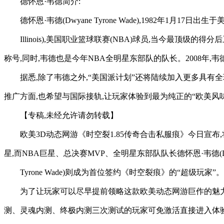
德怀恩·韦德简介:
德怀恩·韦德(Dwyane Tyrone Wade),1982年1月17日出生
Illinois),美国职业篮球联赛(NBA)球员,当今最顶级
称号,同时,韦德也是今年NBA全明星东部队的队长。2008年
据悉,除了韦德之外,“美国派计划”还将陆续加入更多具有
推广方面,也希望与国际接轨,让玩家体验到最为纯正的“欧美风
【专稿,未经允许请勿转载】
欧美3D动态网游《时空裂1.85传奇合击私服痕》今日宣布,
星,而NBA巨星、总决赛MVP、全明星东部队队长德怀恩·韦德(Dw
Tyrone Wade)则成为首位签约《时空裂痕》的“超级玩家”。
为了让玩家可以尽早提前领略这款欧美动态网游巨作的魅力,
测、灵魂内测、终极内测三次测试的玩家可免激活直接进入体