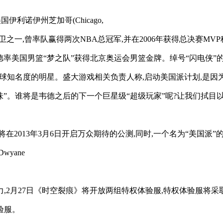
于美国伊利诺伊州芝加哥(Chicago,
的得分后卫之一,曾率队赢得两次NBA总冠军,并在2006年获得总决赛MV
,韦德率美国男篮“梦之队”获得北京奥运会男篮金牌。绰号“闪电侠
全球知名度的明星。盛大游戏相关负责人称,启动美国派计划,是
味”。谁将是韦德之后的下一个巨星级“超级玩家”呢?让我们拭目
将在2013年3月6日开启万众期待的公测,同时,一个名为“美国
yane
2月27日《时空裂痕》将开放两组特权体验服,特权体验服将采取
验服。