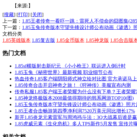
【来源:】
[
搜藏
]
[
打印
]
[
关闭
]
上一篇：
1.85王者传奇一看吓一跳：雷死人不偿命的囧图集(285
下一篇：
1.85玉兔传奇版本守望先锋设计师公布动画《渗透》
文档分类
1.85英雄版本
1.85复古版
1.85金币版本
1.85神龙版
1.85合击版
热门文档
1.85sf横版射击新纪元 《小小枪王》联运进入倒计时
1.85玉兔《秘密世界》最新视频 职业细节公布
热血传奇1.85客户端阴阳师式神立绘对比图 官方承诺马
1.85传奇合击开启神奇之旅！《狩神传》美服宣布内测
传奇私服1.85客户端王者荣耀为什么没有下单？王者荣
1.85神龙终极版本2008最值得期待的韩系网游TOP10(图)
1.85玉兔传奇版本守望先锋设计师公布动画《渗透》照片
1.85王者合击畅游第四季净利润7520万美元同比增长17%
新开1.85炎龙元素雷军与周鸿祎斗法：3Q大战幕后谁是
1.85虎威元素《生化危机》多人TPS新作5月发售 宣传片
相关文档