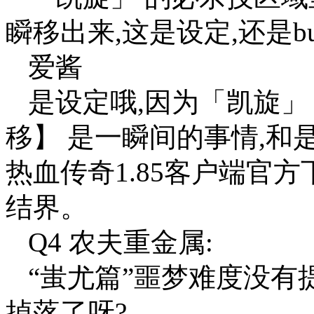
瞬移出来,这是设定,还是bu
爱酱
是设定哦,因为「凯旋」
移】 是一瞬间的事情,和
热血传奇1.85客户端官
结界。
Q4 农夫重金属:
“蚩尤篇”噩梦难度没有
掉落了呀?