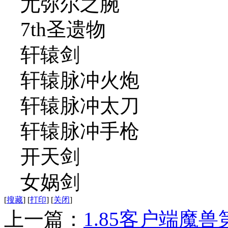
尤弥尔之腕
7th圣遗物
轩辕剑
轩辕脉冲火炮
轩辕脉冲太刀
轩辕脉冲手枪
开天剑
女娲剑
[
搜藏
]
[
打印
]
[
关闭
]
上一篇：
1.85客户端魔