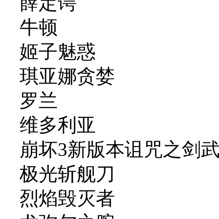
薛定谔
牛顿
姬子魅惑
琪亚娜贪婪
罗兰
维多利亚
崩坏3新版本诅咒之剑
极光斩舰刀
烈焰毁灭者